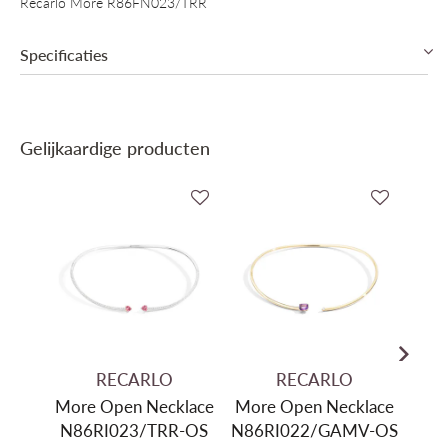
Recarlo More R86FN023/TRR
Specificaties
Edelmetaal
Goud 18 karaat
Gelijkaardige producten
Edelmetaal kleur
Wit Goud
Gewicht Goud
2,81gr
Centrale steen
Toermalijn
Secundaire steen
Natuurlijke Diamant
Gewicht Edelsteen
0,44ct
Helderheid
VS
Kleur Edelsteen
F
RECARLO
RECARLO
More Open Necklace
More Open Necklace
S
N86RI023/TRR-OS
N86RI022/GAMV-OS