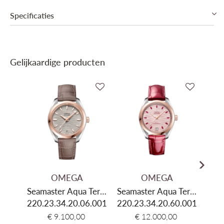
Specificaties
Collectie
Omega Seamaster
Gelijkaardige producten
Mechanisme
Automatisch mechanisch, Manufactuur
Omega Co-Axial Master Chronometer Cal.
Binnenwerk
8800
Gangreserve
55u Gangreserve
Diameter
34mm
Dikte
11.8mm
Materiaal kast
Roestvrij staal
OMEGA
OMEGA
Kleur kast
Zilver
Seamaster Aqua Terra
Seamaster Aqua Terra
Seam
Glas
Saffier
220.23.34.20.06.001
150M 34mm
220.23.34.20.60.001
150M 34mm
220.
Kleur wijzerplaat
Parelmoer
€ 9.100,00
€ 12.000,00