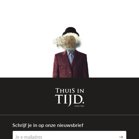
Materiaal
Roestvrij staal
armband
Kleur band
Zilver
Sluiting type
Vlindersluiting met drukknoppen
Aanzetbreedte
16mm
band
Waterdichtheid
15 ATM (150 meter)
Garantie
5 jaar internationaal
Schrijf je in op onze nieuwsbrief