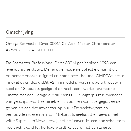
Omschrijving
Omega Seamaster Diver 300M Co-Axial Master Chronometer
42mm 210.22.42.20.01.001
De Seamaster Professional Diver 300M geniet sinds 1993 een
legendarische status. De huidige moderne collectie omarmt dit
beroemde oceaan-erfgoed en combineert het met OMEGA's beste
innovaties en design.Dit 42 mm model is vervaardigd uit roestvrij
staal en 18-karaats geelgoud en heeft een zwarte keramische
lunette met een Ceragold™ duikschaal. De wijzerplaat is eveneens
van gepolijst zwart keramiek en is voorzien van lasergegraveerde
golven en een datumvenster op 6 uur.De skeletwijzers en
verhoogde indexen zijn van 18-karaats geelgoud en gevuld met
witte Super-LumiNova, terwijl het heliumventiel een conische vorm
heeft gekregen.Het horloge wordt geleverd met een zwarte