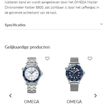
rubberen band en wordt aangedreven door het OMEGA Master
Chronometer Kaliber 8800, dat zichtbaar is door het saffierglas in
de golvende achterkant van de kast.
Specificaties
Collectie
Omega Seamaster Diver
Gelijkaardige producten
Mechanisme
Automatisch mechanisch, Manufactuur
Omega Co-Axial Master Chronometer Cal.
Binnenwerk
8800
Gangreserve
55u Gangreserve
Diameter
42mm
Dikte
13.6mm
Materiaal kast
Roestvrij Staal & 18kt Goud
OMEGA
OMEGA
Kleur kast
Zilver & Geel goud