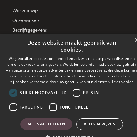
Wie zijn wij?
Onze winkels
Bedrijfsgegevens
Deze website maakt gebruik van
cookies.
Online betalen met
We gebruiken cookies om inhoud en advertenties te personaliseren en
om ons verkeer te analyseren. We delen ook informatie over uw gebruik
van onze site met onze advertentie- en analysepartners, die deze kunne
Verzonden met
combineren met andere informatie die u aan hen heeft verstrekt of die
zij hebben verzameld door uw gebruik van hun diensten.
Lees verder
Copyright © 2026 TenSen Juweliers. All rights reserved - BE0407.661.108 - Powered
STRIKT NOODZAKELIJK
PRESTATIE
by
Tilroy
TARGETING
FUNCTIONEEL
ALLES ACCEPTEREN
ALLES AFWIJZEN