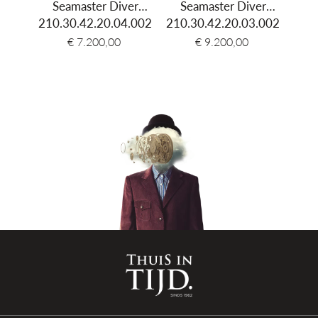
er
Seamaster Diver
Seamaster Diver
S
Bezel
Unidirectioneel draaibaar
6.002
300M 'America's Cup'
210.30.42.20.04.002
210.30.42.20.03.002
300M 'James Bond
210.
60th Anniversary'
Glas
Saffier
€ 7.200,00
€ 9.200,00
Kleur wijzerplaat
Zwart
Materiaal
Rubber
armband
Kleur band
Zwart
Sluiting type
Gespsluiting
Aanzetbreedte
20mm
band
Waterdichtheid
30 ATM (300 meter)
Garantie
5 jaar internationaal
Weergave
Analoog