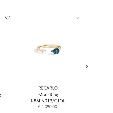
Geel Goud
18,23gr
Amethist
2,17ct
Natuurlijke Diamant
0,11ct
RECARLO
R
g
More Ring
Sapphire 
R86FN019/GTOL
T93
€ 2.090,00
€ 