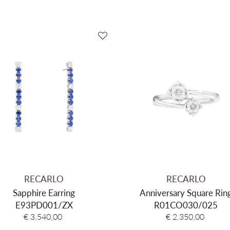
Edelmetaal kleur
Gewicht Goud
Centrale steen
Gewicht halfedelsteen
Secundaire steen
Gewicht Edelsteen
RECARLO
RECARLO
Sapphire Earring
Anniversary Square Rin
E93PD001/ZX
R01CO030/025
€ 3.540,00
€ 2.350,00