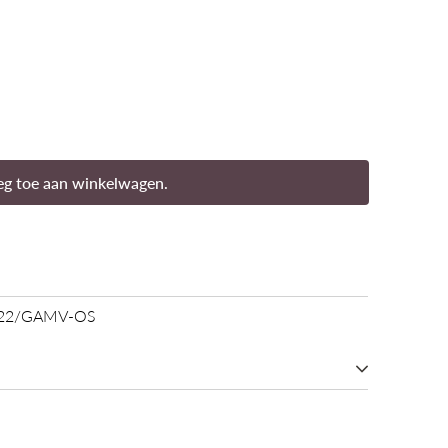
g toe aan winkelwagen.
I022/GAMV-OS
Goud 18 karaat