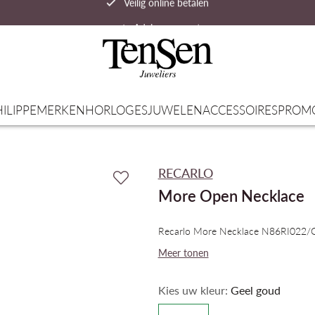
Advies op maat
Snelle verzending
ILIPPE
MERKEN
HORLOGES
JUWELEN
ACCESSOIRES
PROM
RECARLO
More Open Necklace
Recarlo More Necklace N86RI022
Meer tonen
Kies uw kleur:
Geel goud