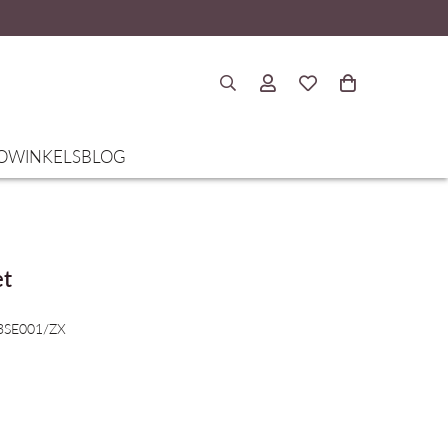
O
WINKELS
BLOG
et
93SE001/ZX