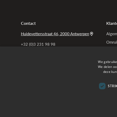
Contact
Klant
Huidevettersstraat 46, 2000 Antwerpen
Algem
Omrui
+32 (0)3 231 98 98
Bel ons
Garan
Privac
info@tensen.be
We gebruike
Mail ons
Mijn b
We delen ook
deze kun
Veelg
STRI
Verzon
Online betalen met
Copy