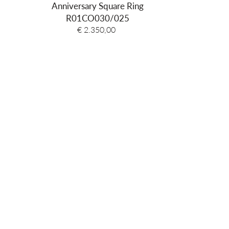
Anniversary Square Ring
Mo
R01CO030/025
R86F
€ 2.350,00
€ 