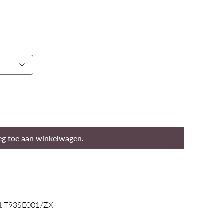
g toe aan winkelwagen.
let T93SE001/ZX