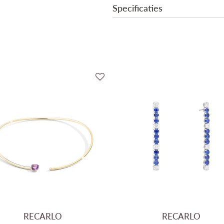
Specificaties
Edelmetaal
Edelmetaal kleur
Gewicht Goud
Gewicht Saffier
Centrale steen
Secundaire steen
Gewicht Edelsteen
RECARLO
RECARLO