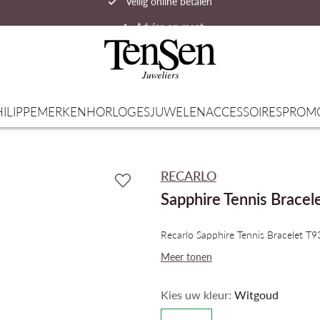
Advies op maat
Snelle verzending
ILIPPE
MERKEN
HORLOGES
JUWELEN
ACCESSOIRES
PROM
RECARLO
Sapphire Tennis Bracel
Recarlo Sapphire Tennis Bracelet T
Meer tonen
Kies uw kleur:
Witgoud