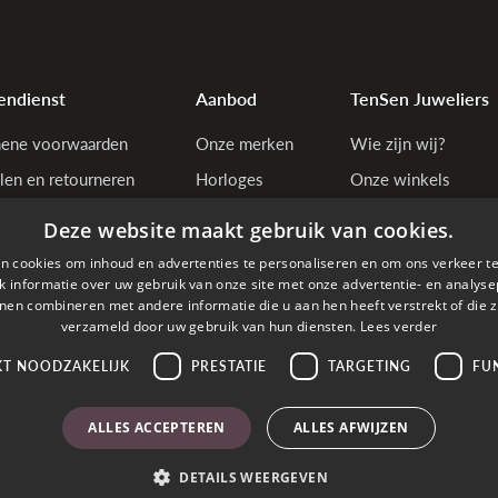
endienst
Aanbod
TenSen Juweliers
ene voorwaarden
Onze merken
Wie zijn wij?
len en retourneren
Horloges
Onze winkels
tiebepalingen
Juwelen
Bedrijfsgegevens
Deze website maakt gebruik van cookies.
y & cookie policy
n cookies om inhoud en advertenties te personaliseren en om ons verkeer te
estelling annuleren
 informatie over uw gebruik van onze site met onze advertentie- en analyse
nen combineren met andere informatie die u aan hen heeft verstrekt of die z
estelde vragen
verzameld door uw gebruik van hun diensten.
Lees verder
KT NOODZAKELIJK
PRESTATIE
TARGETING
FU
den met
ALLES ACCEPTEREN
ALLES AFWIJZEN
DETAILS WEERGEVEN
right © 2026 TenSen Juweliers. All rights reserved - BE0407.661.108 - Powered by
T