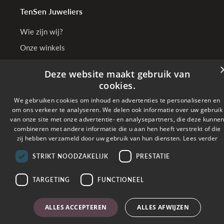
TenSen Juweliers
Wie zijn wij?
Onze winkels
Bedrijfsgegevens
Deze website maakt gebruik van
cookies.
We gebruiken cookies om inhoud en advertenties te personaliseren en
Online betalen met
om ons verkeer te analyseren. We delen ook informatie over uw gebruik
van onze site met onze advertentie- en analysepartners, die deze kunne
combineren met andere informatie die u aan hen heeft verstrekt of die
Verzonden met
zij hebben verzameld door uw gebruik van hun diensten.
Lees verder
STRIKT NOODZAKELIJK
PRESTATIE
Copyright © 2026 TenSen Juweliers. All rights reserved - BE0407.661.108 - Powered
by
Tilroy
TARGETING
FUNCTIONEEL
ALLES ACCEPTEREN
ALLES AFWIJZEN