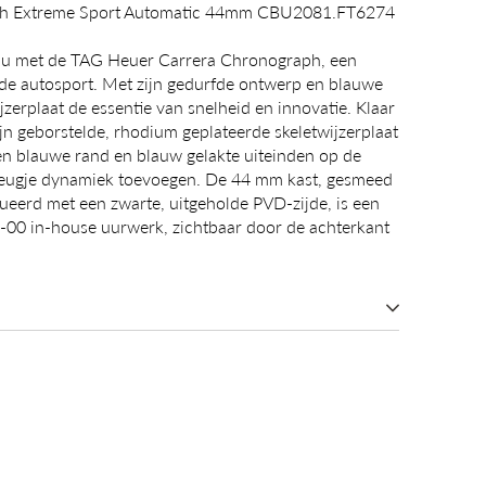
ph Extreme Sport Automatic 44mm CBU2081.FT6274
eau met de TAG Heuer Carrera Chronograph, een
de autosport. Met zijn gedurfde ontwerp en blauwe
zerplaat de essentie van snelheid en innovatie. Klaar
fijn geborstelde, rhodium geplateerde skeletwijzerplaat
een blauwe rand en blauw gelakte uiteinden op de
leugje dynamiek toevoegen. De 44 mm kast, gesmeed
tueerd met een zwarte, uitgeholde PVD-zijde, is een
-00 in-house uurwerk, zichtbaar door de achterkant
AG Heuer Carrera
utomatisch mechanisch, Manufactuur
AG Heuer Cal. TH20-00
0u Gangreserve