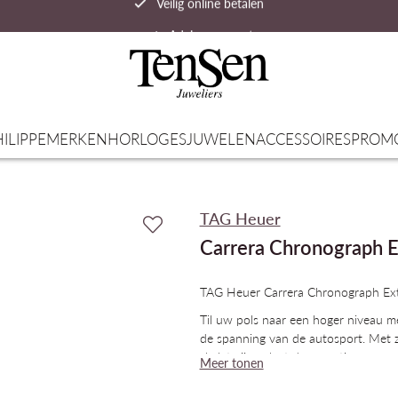
Advies op maat
Snelle verzending
ILIPPE
MERKEN
HORLOGES
JUWELEN
ACCESSOIRES
PROM
TAG Heuer
Carrera Chronograph E
TAG Heuer Carrera Chronograph E
Til uw pols naar een hoger niveau 
de spanning van de autosport. Met 
skeletwijzerplaat de essentie van snel
Meer tonen
geborstelde, rhodium geplateerde ske
rand en blauw gelakte uiteinden op 