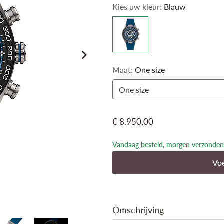
Kies uw kleur:
Blauw
toevoegen. De 44 mm kast, gesmeed 
uitgeholde PVD-zijde, is een fort v
door de achterkant van de kast.
Maat:
One size
One size
€ 8.950,00
Vandaag besteld, morgen verzonden
Voe
Omschrijving