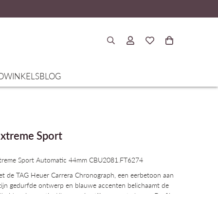
O
WINKELS
BLOG
xtreme Sport
xtreme Sport Automatic 44mm CBU2081.FT6274
met de TAG Heuer Carrera Chronograph, een eerbetoon aan
zijn gedurfde ontwerp en blauwe accenten belichaamt de
heid en innovatie. Klaar om in stijl voorop te lopen. De fijn
letwijzerplaat toont zwartgekorrelde details, een blauwe
de opengewerkte wijzers die een vleugje dynamiek