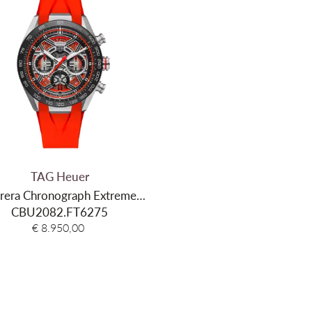
Diameter
Dikte
1
Materiaal kast
T
Kleur kast
Z
Glas
S
Kleur wijzerplaat
B
Materiaal armband
R
TAG Heuer
rera Chronograph Extreme
Kleur band
B
CBU2082.FT6275
Sport
Sluiting type
V
€ 8.950,00
Aanzetbreedte band
Waterdichtheid
1
Garantie
2