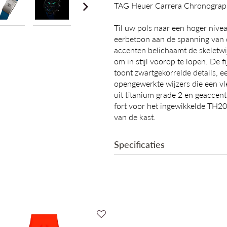
TAG Heuer Carrera Chronogra
Til uw pols naar een hoger niv
eerbetoon aan de spanning van 
accenten belichaamt de skeletwij
om in stijl voorop te lopen. De 
toont zwartgekorrelde details, 
opengewerkte wijzers die een v
uit titanium grade 2 en geaccen
fort voor het ingewikkelde TH20
van de kast.
Specificaties
Collectie
T
Mechanisme
A
Binnenwerk
T
Gangreserve
8