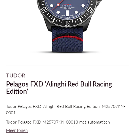
TUDOR
Pelagos FXD 'Alinghi Red Bull Racing
Edition'
Tudor Pelagos FXD 'Alinghi Red Bull Racing Edition' M25707KN-
0001
Tudor Pelagos FXD M25707KN-00013 met automatisch
manufactuur kaliber MT5602 (COSC) en een gangreserve van 70u.
Meer tonen
De kast (42mm) van dit model is vervaardigd uit zwart