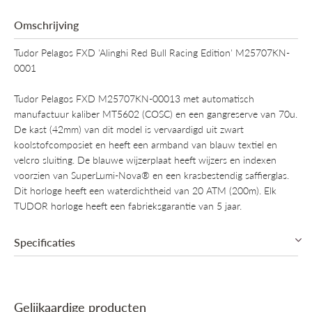
Omschrijving
Tudor Pelagos FXD 'Alinghi Red Bull Racing Edition' M25707KN-
0001
Tudor Pelagos FXD M25707KN-00013 met automatisch
manufactuur kaliber MT5602 (COSC) en een gangreserve van 70u.
De kast (42mm) van dit model is vervaardigd uit zwart
koolstofcomposiet en heeft een armband van blauw textiel en
velcro sluiting. De blauwe wijzerplaat heeft wijzers en indexen
voorzien van SuperLumi-Nova® en een krasbestendig saffierglas.
Dit horloge heeft een waterdichtheid van 20 ATM (200m). Elk
TUDOR horloge heeft een fabrieksgarantie van 5 jaar.
Specificaties
Collectie
Tudor Pelagos
Gelijkaardige producten
Mechanisme
Automatisch mechanisch, Manufactuur