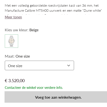
Met een volledig geborstelde roestvrijstalen kast van 36 mm, het
Manufacture Calibre MT5400 uurwerk en een matte "Dune white"
wijzerplaat, belichaamt het Ranger-model de geest van het
Meer tonen
expeditiehorloge. De wijzerplaat is een subtiel eerbetoon aan
TUDOR's betrokkenheid bij 's werelds zwaarste wielerwedstrijd.
Kies uw kleur:
Beige
Met een permanente bevolking van nul vind je langs de route van
Dakar alleen extreme hitte, rotsen en torenhoge zandduinen. En
dat is precies de omgeving waarvoor de Ranger is gemaakt.
Maat:
One size
One size
€ 3.520,00
Contacteer de winkel voor verdere info.
Voeg toe aan winkelwagen.