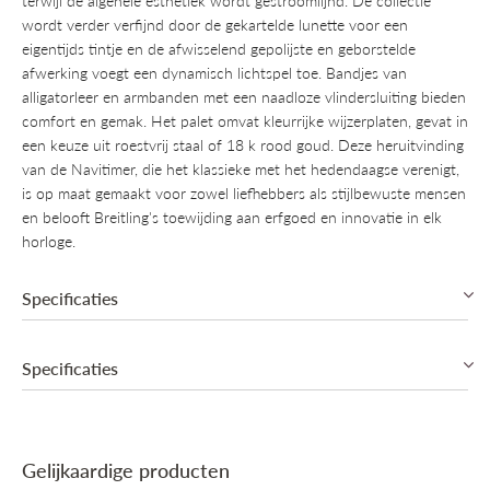
terwijl de algehele esthetiek wordt gestroomlijnd. De collectie
wordt verder verfijnd door de gekartelde lunette voor een
eigentijds tintje en de afwisselend gepolijste en geborstelde
afwerking voegt een dynamisch lichtspel toe. Bandjes van
alligatorleer en armbanden met een naadloze vlindersluiting bieden
comfort en gemak. Het palet omvat kleurrijke wijzerplaten, gevat in
een keuze uit roestvrij staal of 18 k rood goud. Deze heruitvinding
van de Navitimer, die het klassieke met het hedendaagse verenigt,
is op maat gemaakt voor zowel liefhebbers als stijlbewuste mensen
en belooft Breitling's toewijding aan erfgoed en innovatie in elk
horloge.
Specificaties
Specificaties
Automatic, Caliber Breitling 17 (COSC)
38u Gangreserve
Krasbestendig Saffier glas
Collectie
Breitling Navitimer
Kast in roestvrij staal
'Navitimer' armband in roestvrij staal
Gelijkaardige producten
Mechanisme
Automatisch mechanisch
Vlindersluiting met drukknoppen