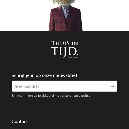
Kleur band
Zilver
Sluiting type
Vlindersluiting met drukknoppen
Aanzetbreedte band
22/18mm
Referentie band
461A
Totaal gewicht
134,39gr
Waterdichtheid
3 ATM Spat-waterdicht (30 meter)
Garantie
2 + 2 jaar internationaal na registratie
Schrijf je in op onze nieuwsbrief
Weergave
Analoog
Bij inschrijven ga je akkoord met onze privacy policy
Contact