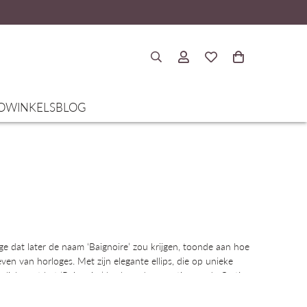
O
WINKELS
BLOG
e dat later de naam ‘Baignoire’ zou krijgen, toonde aan hoe
ven van horloges. Met zijn elegante ellips, die op unieke
 belichaamt het ‘Baignoire’-horloge de essentie van de Cartier-
van puurheid en tijdloze chic.