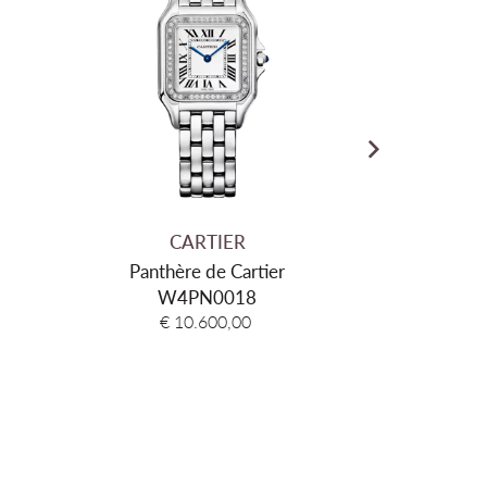
ier
er
TM Spat-waterdicht (30 meter)
6 jaar internationaal na registratie
CARTIER
C
Panthère de Cartier
Santos 
W4PN0018
WS
€ 10.600,00
€ 