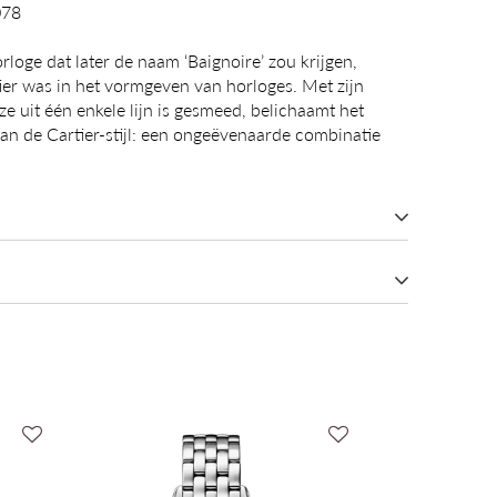
078
loge dat later de naam ‘Baignoire’ zou krijgen,
ier was in het vormgeven van horloges. Met zijn
jze uit één enkele lijn is gesmeed, belichaamt het
van de Cartier-stijl: een ongeëvenaarde combinatie
quartz uurwerk. Kast van 18-karaats geelgoud
ts geelgoud (750/1000) met gerolde rand, bezet met
 geelgouden (750/1000) starre armband. Verzilverde
rs van geblauwd staal, saffierglas. Lengte: 24,6 mm.
ier Baignoire de Cartier
. Waterdicht tot 3 bar (ca. 30 meter/100 voet).
tz (Batterij)
mm
t Goud
l goud