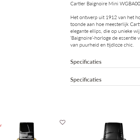
Cartier Baignoire Mini WGBA0
Het ontwerp uit 1912 van het hor
toonde aan hoe meesterlijk Cart
elegante ellips, die op unieke wi
‘Baignoire’-horloge de essentie 
van puurheid en tijdloze chic.
Specificaties
Baignoire-horloge, mini-model, 
Specificaties
(750/1000). Kroon van 18-karaa
een saffiercabochon. 18-karaats
wijzerplaat, zwaardvormige wijze
Collectie
Cart
Breedte: 18,7 mm. Dikte: 7,2 mm
Mechanisme
Quar
Dikte
7.2
Materiaal kast
18k
Kleur kast
Gee