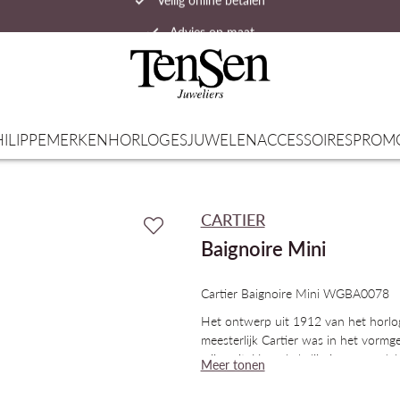
Advies op maat
Snelle verzending
ILIPPE
MERKEN
HORLOGES
JUWELEN
ACCESSOIRES
PROM
CARTIER
Baignoire Mini
Cartier Baignoire Mini WGBA0078
Het ontwerp uit 1912 van het horlog
meesterlijk Cartier was in het vormge
wijze uit één enkele lijn is gesmeed,
Meer tonen
stijl: een ongeëvenaarde combinatie 