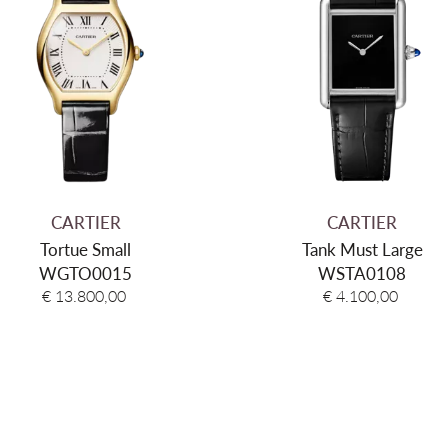
Glas
Saff
Kleur wijzerplaat
Zilv
Waterdichtheid
3 A
Garantie
2 + 
CARTIER
CARTIER
Tortue Small
Tank Must Large
WGTO0015
WSTA0108
€ 13.800,00
€ 4.100,00