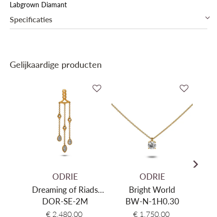
Labgrown Diamant
Specificaties
Soort diamant
Labgrown Diamant
Gelijkaardige producten
ODRIE
ODRIE
Dreaming of Riads
Bright World
Brig
DOR-SE-2M
Earring
BW-N-1H0.30
B
€ 2.480,00
€ 1.750,00