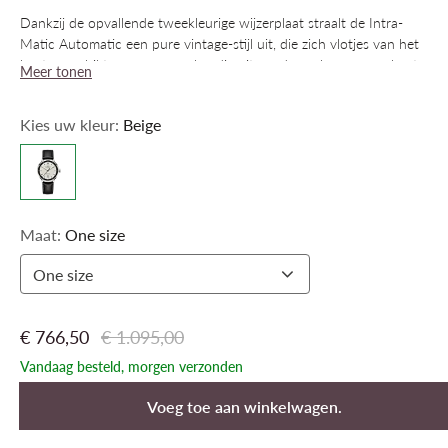
Dankzij de opvallende tweekleurige wijzerplaat straalt de Intra-
Matic Automatic een pure vintage-stijl uit, die zich vlotjes van het
kantoor schikt naar een weekendje uit zonder ook maar een beat
Meer tonen
mis te slaan. Dit 40 mm precisiehorloge is aangedreven door ons
exclusieve H-10 uurwerk en voorzien van Nivachron, een anti-
Kies uw kleur:
Beige
magnetische legering. Het is een prachtstuk boordevol karakter
waar u steeds op kunt rekenen.
Maat:
One size
One size
€ 766,50
€ 1.095,00
Vandaag besteld, morgen verzonden
Voeg toe aan winkelwagen.