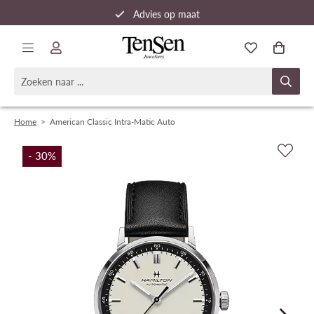
Advies op maat
Snelle verzending
Home
>
American Classic Intra-Matic Auto
- 30
%