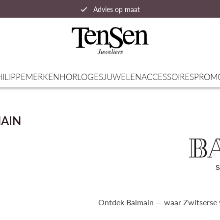
Advies op maat
Snelle verzending
ILIPPE
MERKEN
HORLOGES
JUWELEN
ACCESSOIRES
PROM
AIN
Ontdek Balmain — waar Zwitserse v