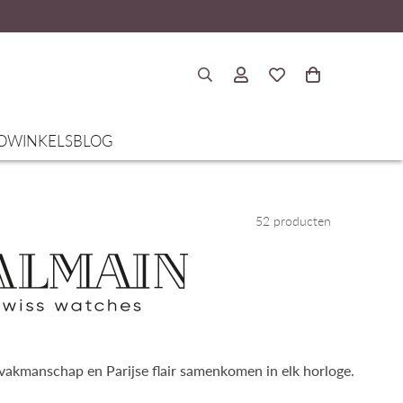
O
WINKELS
BLOG
52 producten
akmanschap en Parijse flair samenkomen in elk horloge.