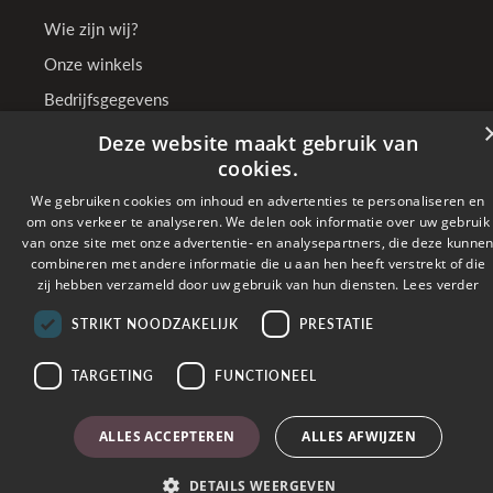
Wie zijn wij?
Onze winkels
Bedrijfsgegevens
Deze website maakt gebruik van
cookies.
Online betalen met
We gebruiken cookies om inhoud en advertenties te personaliseren en
om ons verkeer te analyseren. We delen ook informatie over uw gebruik
van onze site met onze advertentie- en analysepartners, die deze kunne
Verzonden met
combineren met andere informatie die u aan hen heeft verstrekt of die
zij hebben verzameld door uw gebruik van hun diensten.
Lees verder
STRIKT NOODZAKELIJK
PRESTATIE
Copyright © 2026 TenSen Juweliers. All rights reserved - BE0407.661.108 - Powered
by
Tilroy
TARGETING
FUNCTIONEEL
ALLES ACCEPTEREN
ALLES AFWIJZEN
DETAILS WEERGEVEN