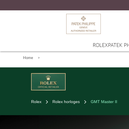
ROLEX
PATEK PH
Home
>
Rolex
Rolex horloges
GMT Master II