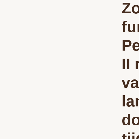
Zo
fu
Pe
II
v
la
do
ti