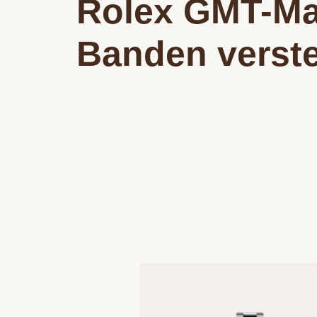
Rolex GMT-Mas
Banden verst