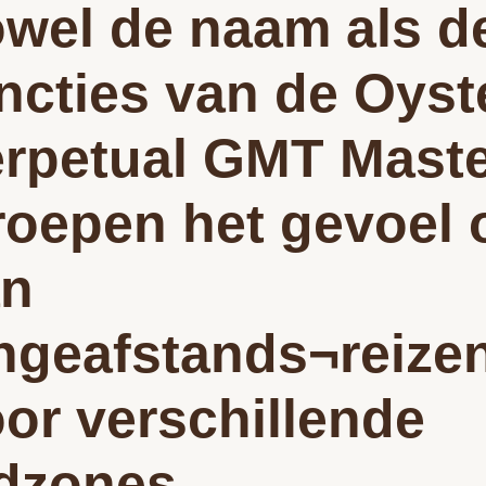
wel de naam als d
ncties van de Oyst
rpetual GMT Mast
 roepen het gevoel 
an
ngeafstands¬reize
or verschillende
jdzones.