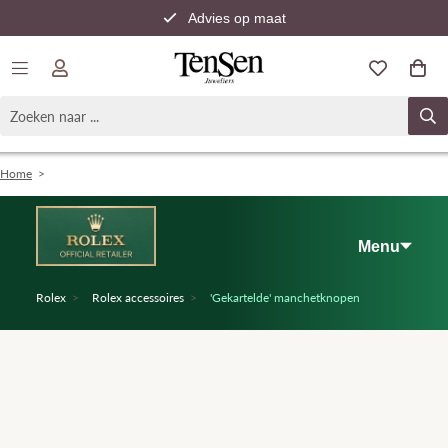
Advies op maat
Snelle verzending
Home
>
Menu
Rolex
>
Rolex accessoires
>
'Gekartelde' manchetknopen