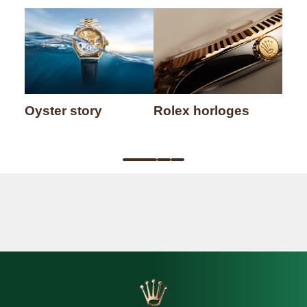
Oyster story
Rolex horloges
Sky