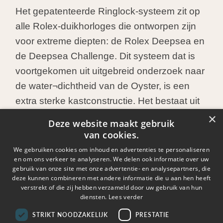
Het gepatenteerde Ringlock-systeem zit op
alle Rolex-duikhorloges die ontworpen zijn
voor extreme diepten: de Rolex Deepsea en
de Deepsea Challenge. Dit systeem dat is
voortgekomen uit uitgebreid onderzoek naar
de water¬dichtheid van de Oyster, is een
extra sterke kastconstructie. Het bestaat uit
een enigszins gewelfd saffierglas, een
×
Deze website maakt gebruik
hoogwaardige compressiering en een
van cookies.
kastachterkant van RLX titanium.
We gebruiken cookies om inhoud en advertenties te personaliseren
en om ons verkeer te analyseren. We delen ook informatie over uw
gebruik van onze site met onze advertentie- en analysepartners, die
De compressiering is gemaakt van met
deze kunnen combineren met andere informatie die u aan hen heeft
verstrekt of die zij hebben verzameld door uw gebruik van hun
stikstof verrijkt staal voor de Rolex Deepsea
diensten.
Lees verder
in Oystersteel en de Deepsea Challenge.
STRIKT NOODZAKELIJK
PRESTATIE
Die op de 18 kt geelgouden versie van de